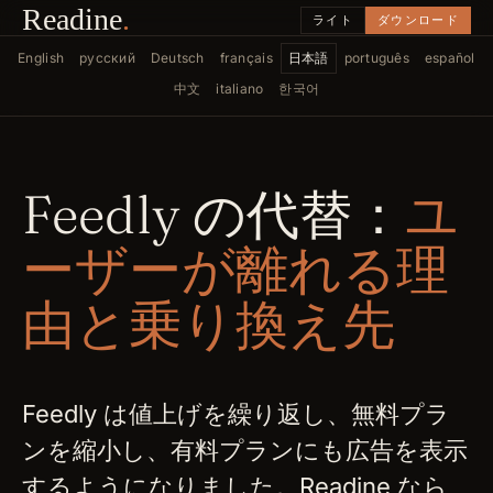
Readine
.
ライト
ダウンロード
English
русский
Deutsch
français
日本語
português
español
中文
italiano
한국어
Feedly の代替：
ユ
ーザーが離れる理
由と乗り換え先
Feedly は値上げを繰り返し、無料プラ
ンを縮小し、有料プランにも広告を表示
するようになりました。Readine なら