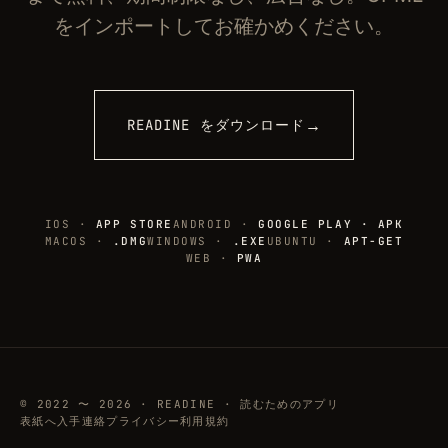
をインポートしてお確かめください。
→
READINE をダウンロード
IOS ·
APP STORE
ANDROID ·
GOOGLE PLAY · APK
MACOS ·
.DMG
WINDOWS ·
.EXE
UBUNTU ·
APT-GET
WEB ·
PWA
© 2022 〜 2026 · READINE · 読むためのアプリ
表紙へ
入手
連絡
プライバシー
利用規約