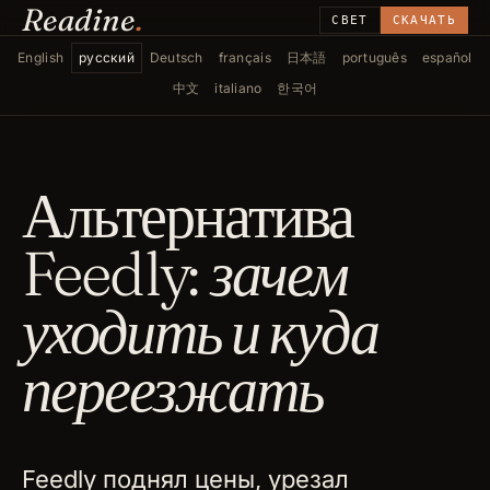
Readine
.
СВЕТ
СКАЧАТЬ
English
русский
Deutsch
français
日本語
português
español
中文
italiano
한국어
Альтернатива
Feedly:
зачем
уходить и куда
переезжать
Feedly поднял цены, урезал