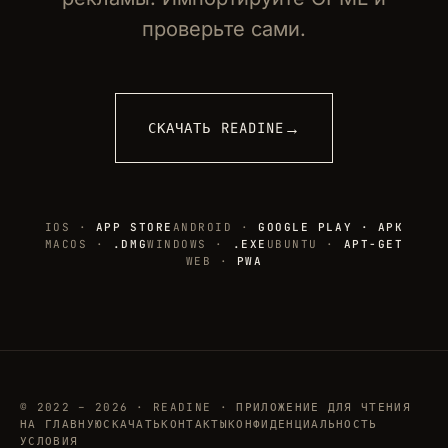
проверьте сами.
→
СКАЧАТЬ READINE
IOS ·
APP STORE
ANDROID ·
GOOGLE PLAY · APK
MACOS ·
.DMG
WINDOWS ·
.EXE
UBUNTU ·
APT-GET
WEB ·
PWA
© 2022 – 2026 · READINE · ПРИЛОЖЕНИЕ ДЛЯ ЧТЕНИЯ
НА ГЛАВНУЮ
СКАЧАТЬ
КОНТАКТЫ
КОНФИДЕНЦИАЛЬНОСТЬ
УСЛОВИЯ