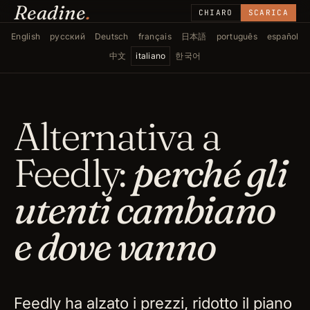
Readine
.
CHIARO
SCARICA
English
русский
Deutsch
français
日本語
português
español
中文
italiano
한국어
Alternativa a
Feedly:
perché gli
utenti cambiano
e dove vanno
Feedly ha alzato i prezzi, ridotto il piano