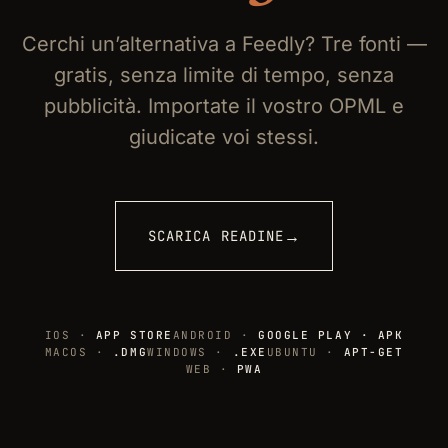
Cerchi un’alternativa a Feedly? Tre fonti —
gratis, senza limite di tempo, senza
pubblicità. Importate il vostro OPML e
giudicate voi stessi.
→
SCARICA READINE
IOS ·
APP STORE
ANDROID ·
GOOGLE PLAY · APK
MACOS ·
.DMG
WINDOWS ·
.EXE
UBUNTU ·
APT-GET
WEB ·
PWA