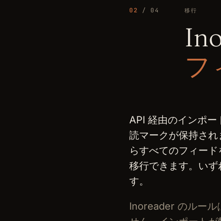
02
/ 04
移行
In
フ
API 経由のインポ
読マークが保持されま
らすべてのフィード
移行できます。いず
す。
Inoreader の