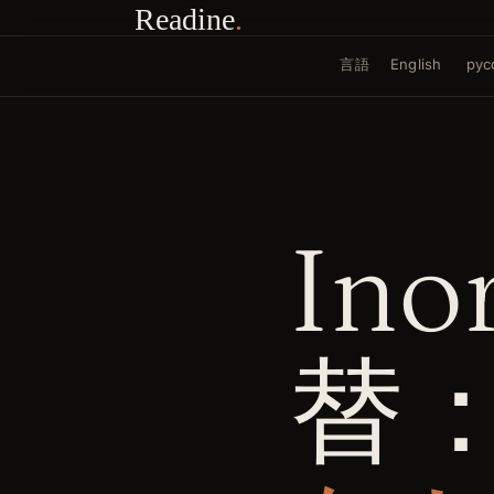
Readine
.
言語
English
рус
Ino
替