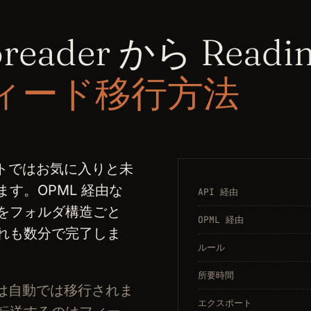
oreader から Read
ィード移行方法
ートではお気に入りと未
す。OPML 経由な
API 経由
をフォルダ構造ごと
OPML 経由
れも数分で完了しま
ルール
所要時間
ルールは自動では移行されま
エクスポート