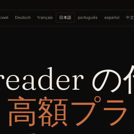
ский
Deutsch
français
日本語
português
español
中文
reader 
：
高額プラ