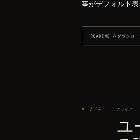
事がデフォルト表
READINE をダウンロ
01
/ 04
きっかけ
ユー