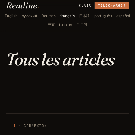
Readine
.
CLAIR
TÉLÉCHARGER
English
русский
Deutsch
français
日本語
português
español
中文
italiano
한국어
Tous les articles
I
· CONNEXION