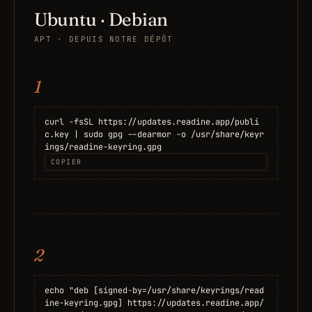
Ubuntu · Debian
APT · DEPUIS NOTRE DÉPÔT
1
curl -fsSL https://updates.readine.app/publi
c.key | sudo gpg --dearmor -o /usr/share/keyr
ings/readine-keyring.gpg
COPIER
2
echo "deb [signed-by=/usr/share/keyrings/read
ine-keyring.gpg] https://updates.readine.app/