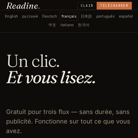
Readine
.
CLAIR
TÉLÉCHARGER
English
русский
Deutsch
français
日本語
português
español
中文
italiano
한국어
Un clic.
Et vous lisez.
Gratuit pour trois flux — sans durée, sans
publicité. Fonctionne sur tout ce que vous
avez.