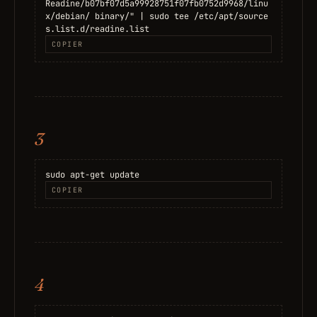
Readine/b07bf07d5a99928751f07fb0752d9968/linu
x/debian/ binary/" | sudo tee /etc/apt/source
s.list.d/readine.list
COPIER
3
sudo apt-get update
COPIER
4