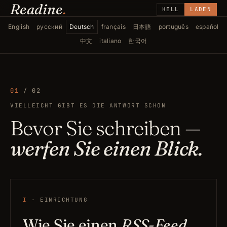
Readine
.
HELL
LADEN
English
русский
Deutsch
français
日本語
português
español
中文
italiano
한국어
01
/ 02
VIELLEICHT GIBT ES DIE ANTWORT SCHON
Bevor Sie schreiben —
werfen Sie einen Blick.
I
· EINRICHTUNG
Wie Sie einen
RSS-Feed