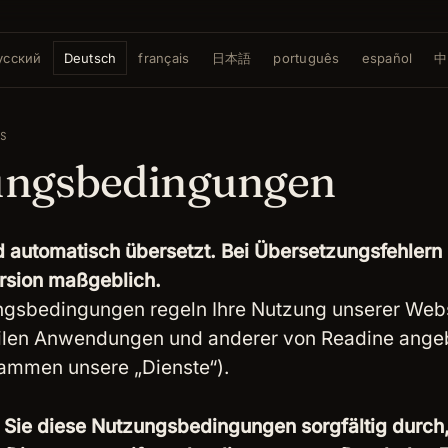
усский
Deutsch
français
日本語
português
español
中
MS
ungsbedingungen
d automatisch übersetzt. Bei Übersetzungsfehlern i
rsion maßgeblich.
gsbedingungen regeln Ihre Nutzung unserer Webs
ilen Anwendungen und anderer von Readine ange
ammen unsere „Dienste“).
n Sie diese Nutzungsbedingungen sorgfältig durch