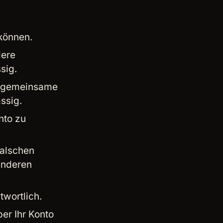
 können.
dere
sig.
ie gemeinsame
ssig.
nto zu
falschen
anderen
twortlich.
ber Ihr Konto