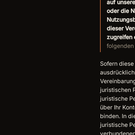
auf unsere
oder die N
Nutzungsb
dieser Ver
zugreifen 
folgenden 
Sofern diese
ausdrücklich
Vereinbarun
juristischen 
juristische 
über Ihr Kon
binden. In di
juristische 
verbundenen 