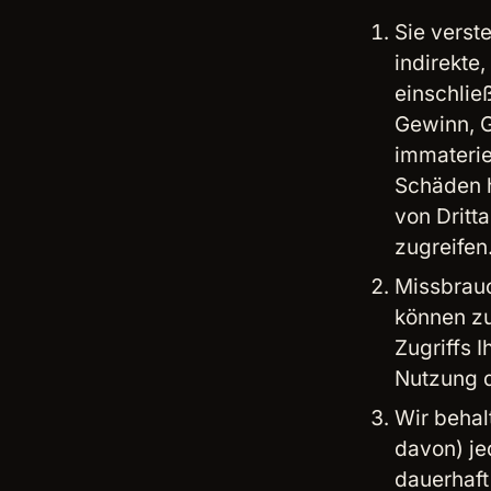
Sie verst
indirekte
einschlie
Gewinn, G
immaterie
Schäden h
von Dritt
zugreifen
Missbrauc
können zu
Zugriffs 
Nutzung d
Wir behalt
davon) je
dauerhaft