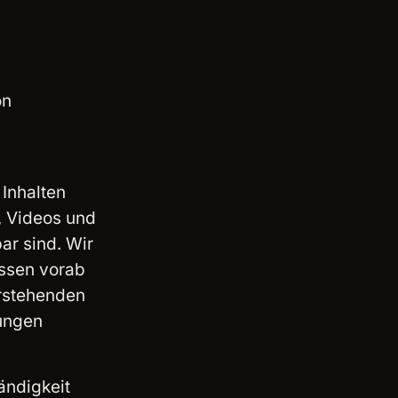
on
 Inhalten
s, Videos und
ar sind. Wir
essen vorab
orstehenden
gungen
ändigkeit