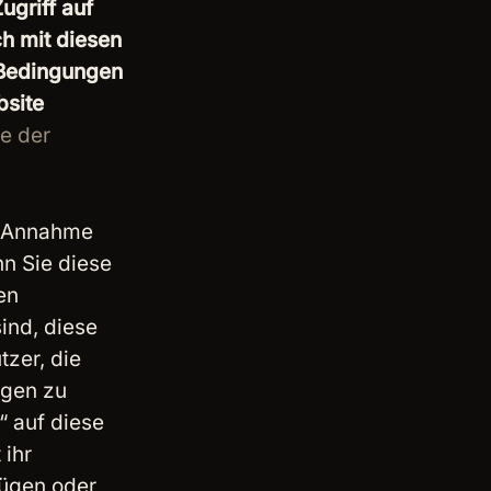
ugriff auf
ch mit diesen
 Bedingungen
bsite
e der
e Annahme
n Sie diese
en
sind, diese
tzer, die
ngen zu
“ auf diese
 ihr
fügen oder