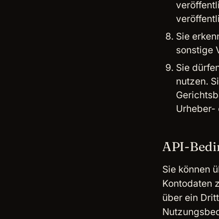
veröffent
veröffent
Sie erken
sonstige 
Sie dürfen
nutzen. S
Gerichtsb
Urheber- 
API-Bedi
Sie können ü
Kontodaten z
über ein Drit
Nutzungsbed