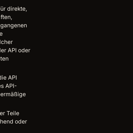
ür direkte,
ften,
ntgangenen
e
lcher
er API oder
aten
ie API
s API-
übermäßige
er Teile
ehend oder