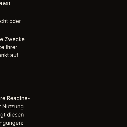
onen
cht oder
erte Zwecke
e Ihrer
änkt auf
hre Readine-
er Nutzung
egt diesen
ingungen: