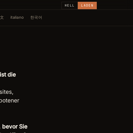
HELL
LADEN
文
italiano
한국어
st die
ites,
botener
, bevor Sie