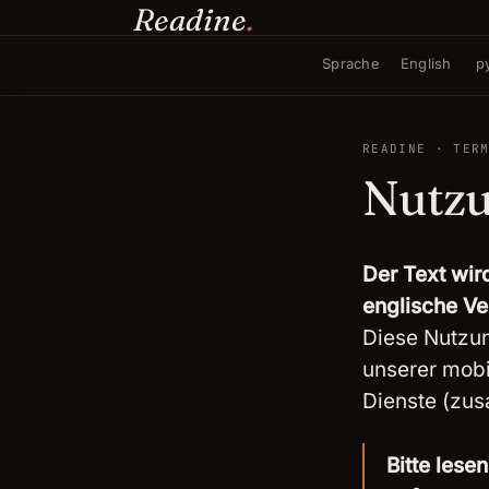
Readine
.
Sprache
English
р
READINE · TER
Nutz
Der Text wir
englische Ve
Diese Nutzun
unserer mob
Dienste (zus
Bitte lese