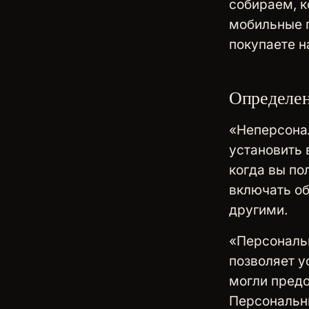
собираем, к
мобильные п
покупаете н
Определе
«Неперсонал
установить 
когда вы по
включать о
другими.
«Персональ
позволяет у
могли предо
Персональны