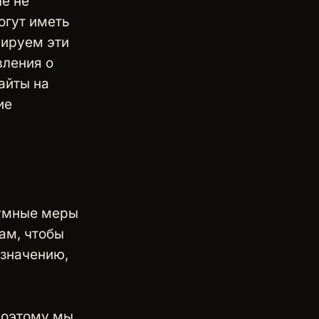
е не
огут иметь
лируем эти
вления о
айты на
ие
умные меры
ам, чтобы
азначению,
Поэтому мы