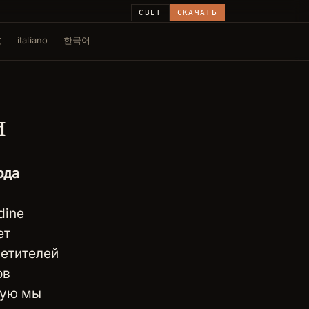
СВЕТ
СКАЧАТЬ
文
italiano
한국어
и
ода
dine
ет
сетителей
ов
рую мы