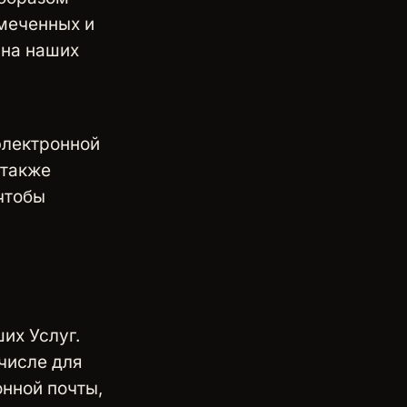
омеченных и
 на наших
электронной
 также
чтобы
их Услуг.
числе для
онной почты,