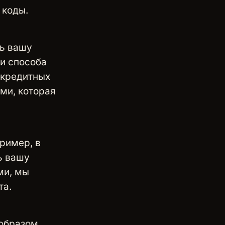
 коды.
ть вашу
и способа
 кредитных
ми, которая
пример, в
ь вашу
ми, мы
та.
 образом