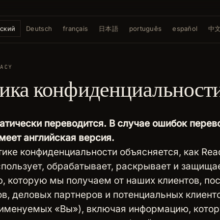
сский
Deutsch
français
日本語
português
español
中
VACY
ика конфиденциальност
атически переводится. В случае ошибок перев
меет английская версия.
тике конфиденциальности объясняется, как Rea
спользует, обрабатывает, раскрывает и защища
 которую мы получаем от наших клиентов, по
в, деловых партнеров и потенциальных клиент
 именуемых «Вы»), включая информацию, кото