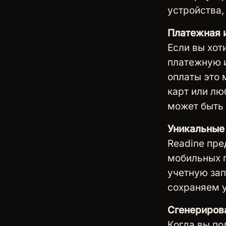
устройства,
Платежная 
Если вы хот
платежную 
оплаты это 
карт или л
может быть 
Уникальные
Readine пре
мобильных 
учетную зап
сохраняем у
Сгенериров
Когда вы по