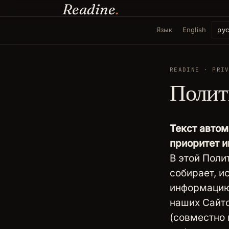
Readine
.
Язык
English
ру
READINE · PRI
Полит
Текст автом
приоритет и
В этой Поли
собирает, и
информацию,
наших Сайто
(совместно