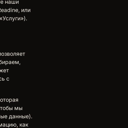
те наши
eadine, или
«Услуги»).
позволяет
бираем,
ожет
сь с
которая
чтобы мы
ные данные).
мацию, как