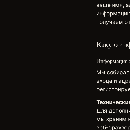
ваше имя, а
информацию
получаем о 
Какую ин
Информация о
Мы собирае
входа и адр
регистрируе
Технически
Для дополни
мы храним и
веб-браузе