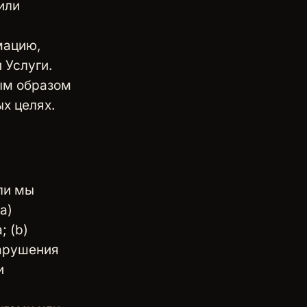
или
мацию,
 Услуги.
ым образом
х целях.
ли мы
a)
; (b)
арушения
и