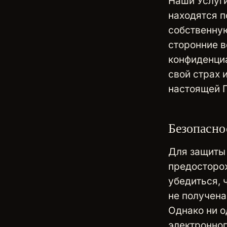
Наши Услуги
находятся п
собственную
сторонние в
конфиденциа
свой страх 
настоящей 
Безопасно
Для защиты
предосторо
убедиться, 
не получена
Однако ни о
электронног