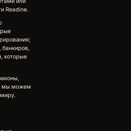
угами или
и Readine.
о
орые
трирования;
 банкиров,
, которые
законы,
то мы можем
 миру.