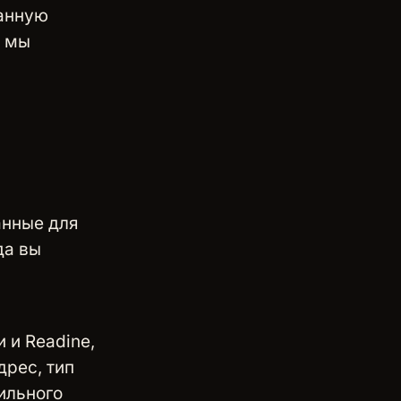
занную
ю мы
анные для
да вы
 и Readine,
рес, тип
ильного