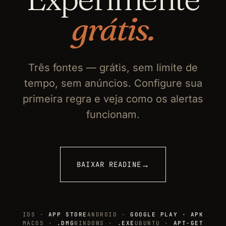
grátis.
Três fontes — grátis, sem limite de
tempo, sem anúncios. Configure sua
primeira regra e veja como os alertas
funcionam.
→
BAIXAR READINE
IOS ·
APP STORE
ANDROID ·
GOOGLE PLAY · APK
MACOS ·
.DMG
WINDOWS ·
.EXE
UBUNTU ·
APT-GET