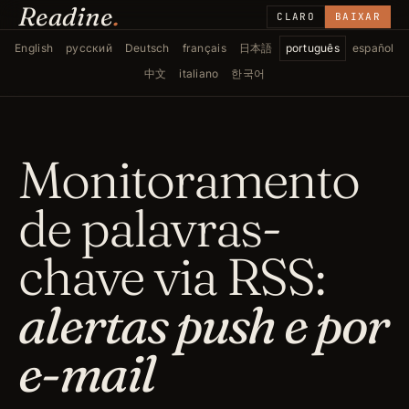
Readine
.
CLARO
BAIXAR
English
русский
Deutsch
français
日本語
português
español
中文
italiano
한국어
Monitoramento
de palavras-
chave via RSS:
alertas push e por
e-mail