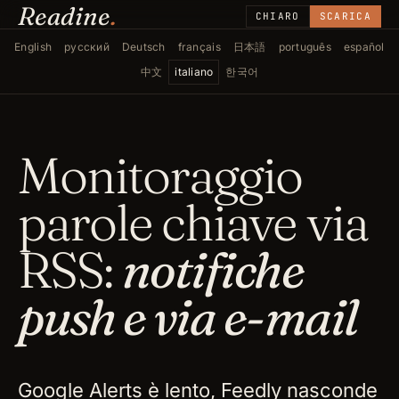
Readine
.
CHIARO
SCARICA
English
русский
Deutsch
français
日本語
português
español
中文
italiano
한국어
Monitoraggio
parole chiave via
RSS:
notifiche
push e via e-mail
Google Alerts è lento, Feedly nasconde