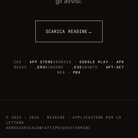
gli avvisi.
→
SCARICA READINE
IOS ·
APP STORE
ANDROID ·
GOOGLE PLAY · APK
MACOS ·
.DMG
WINDOWS ·
.EXE
UBUNTU ·
APT-GET
WEB ·
PWA
© 2022 – 2026 · READINE · APPLICAZIONE PER LA
LETTURA
HOME
SCARICA
CONTATTI
PRIVACY
TERMINI