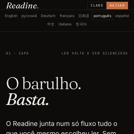
Readine
.
CLARO
BAIXAR
English
русский
Deutsch
français
日本語
português
español
中文
italiano
한국어
01 · CAPA
LER VOLTA A SER SILENCIOSO
O barulho.
Basta.
O Readine junta num só fluxo tudo o
que você mesmo escolheu ler. Sem