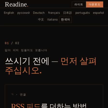
Readine
.
라이트
다운로드
English
русский
Deutsch
français
日本語
português
español
中文
italiano
한국어
01
/ 02
답이 이미 있을지도 모릅니다
쓰시기 전에 —
먼저 살펴
주십시오.
ㄱ
· 연결
RSS 피드
를 더하는 방법