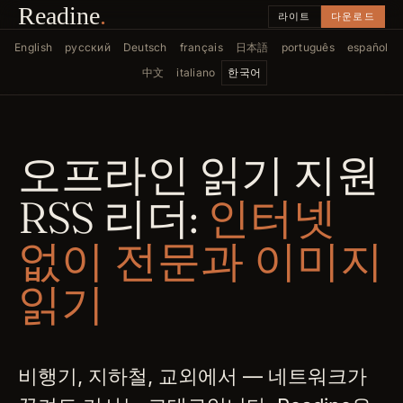
Readine
.
라이트
다운로드
English
русский
Deutsch
français
日本語
português
español
中文
italiano
한국어
오프라인 읽기 지원
RSS 리더:
인터넷
없이 전문과 이미지
읽기
비행기, 지하철, 교외에서 — 네트워크가