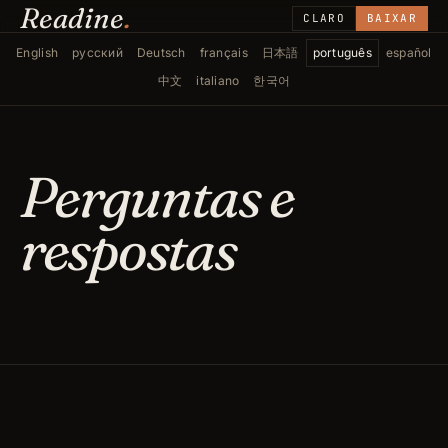
Readine
.
CLARO
BAIXAR
English
русский
Deutsch
français
日本語
português
español
中文
italiano
한국어
Perguntas e
respostas