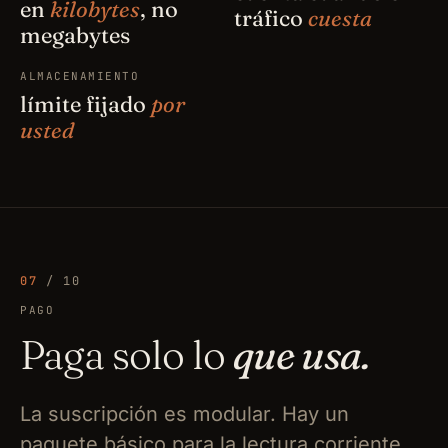
en
kilobytes
, no
tráfico
cuesta
megabytes
ALMACENAMIENTO
límite fijado
por
usted
07
/ 10
PAGO
Paga solo lo
que usa.
La suscripción es modular. Hay un
paquete básico para la lectura corriente.