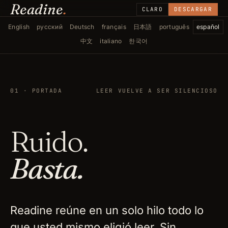
Readine
.
CLARO
DESCARGAR
English
русский
Deutsch
français
日本語
português
español
中文
italiano
한국어
01 · PORTADA
LEER VUELVE A SER SILENCIOSO
Ruido.
Basta.
Readine reúne en un solo hilo todo lo
que usted mismo eligió leer. Sin