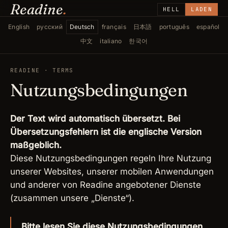
Readine
.
HELL
LADEN
English
русский
Deutsch
français
日本語
português
español
中文
italiano
한국어
READINE · TERMS
Nutzungsbedingungen
Der Text wird automatisch übersetzt. Bei
Übersetzungsfehlern ist die englische Version
maßgeblich.
Diese Nutzungsbedingungen regeln Ihre Nutzung
unserer Websites, unserer mobilen Anwendungen
und anderer von Readine angebotener Dienste
(zusammen unsere „Dienste“).
Bitte lesen Sie diese Nutzungsbedingungen